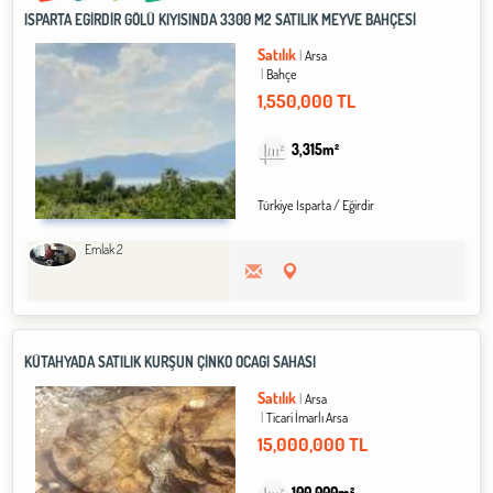
ISPARTA EĞİRDİR GÖLÜ KIYISINDA 3300 M2 SATILIK MEYVE BAHÇESİ
Satılık
Arsa
Bahçe
1,550,000 TL
3,315m²
Türkiye Isparta / Eğirdir
Emlak 2
KÜTAHYADA SATILIK KURŞUN ÇİNKO OCAĞI SAHASI
Satılık
Arsa
Ticari İmarlı Arsa
15,000,000 TL
100,000m²