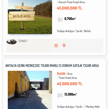
Konut+Ticari İmarlı Arsa
45,000,000 TL
6,700m²
Türkiye Antalya / Serik
/ Belek
Emlak 2
ANTALYA SERİK MERKEZDE TİCARİ İMARLI 13 DÖNÜM SATILIK TİCARİ ARSA
Satılık
Arsa
Ticari İmarlı Arsa
42,000,000 TL
13,000m²
Türkiye Antalya / Serik
/ Merkez Mah.