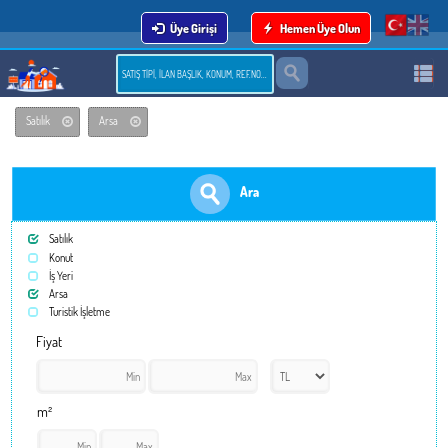
Üye Girişi
Hemen Üye Olun
Satılık
Arsa
Ara
Satılık
Konut
İş Yeri
Arsa
Turistik İşletme
Fiyat
m²