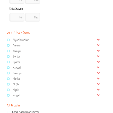
Oda Sayısı
Şehir / İlçe / Semt
Afyonkarahisar
Ankara
Antalya
Burdur
Isparta
Kayseri
Kütahya
Manisa
Muğla
Niğde
Yozgat
Alt Gruplar
Konut / Apartman Dairesi