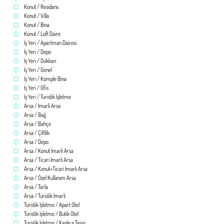
Konut / Residans
Konut / Villa
Konut / Bina
Konut / Loft Daire
İş Yeri / Apartman Dairesi
İş Yeri / Depo
İş Yeri / Dükkan
İş Yeri / Genel
İş Yeri / Komple Bina
İş Yeri / Ofis
İş Yeri / Turistik İşletme
Arsa / İmarli Arsa
Arsa / Bağ
Arsa / Bahçe
Arsa / Çiftlik
Arsa / Depo
Arsa / Konut İmarlı Arsa
Arsa / Ticari İmarlı Arsa
Arsa / Konut+Ticari İmarlı Arsa
Arsa / Özel Kullanım Arsa
Arsa / Tarla
Arsa / Turistik İmarlı
Turistik İşletme / Apart Otel
Turistik İşletme / Butik Otel
Turistik İşletme / Kaplıca Tesisi