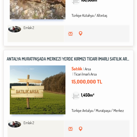
Türkiye Kütahya / Altıntaş
Emlak 2
ANTALYA MURATPAŞADA MERKEZİ YERDE KIRMIZI TİCARİ İMARLI SATILIK ARSA
Satılık
Arsa
Ticari İmarlı Arsa
15,000,000 TL
1,450m²
Türkiye Antalya / Muratpaşa
/ Merkez
Emlak 2