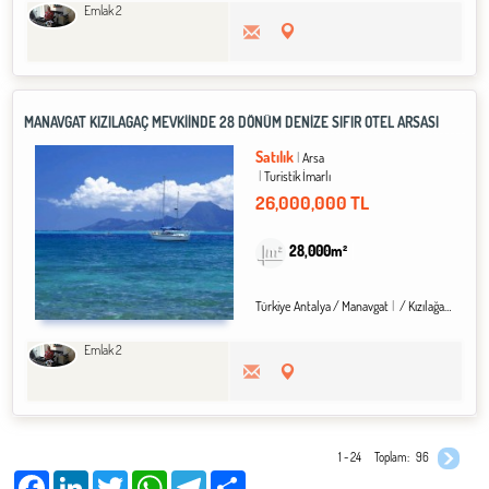
Emlak 2
MANAVGAT KIZILAĞAÇ MEVKIINDE 28 DÖNÜM DENIZE SIFIR OTEL ARSASI
Satılık
Arsa
Turistik İmarlı
26,000,000 TL
28,000m²
Türkiye Antalya / Manavgat
/ Kızılağaç Köyü
Emlak 2
1 - 24
Toplam:
96
Facebook
LinkedIn
Twitter
WhatsApp
Telegram
Share