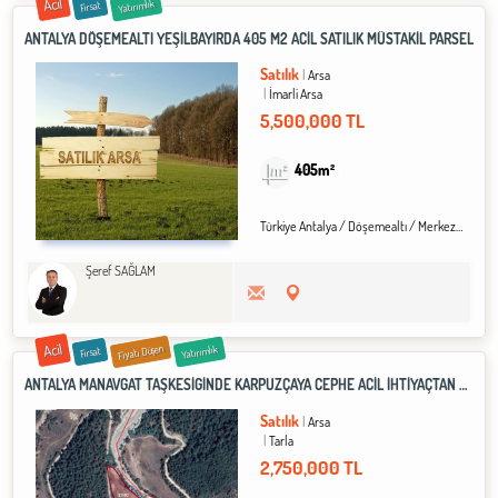
Acil
Yatırımlık
Fırsat
ANTALYA DÖŞEMEALTI YEŞİLBAYIRDA 405 M2 ACİL SATILIK MÜSTAKİL PARSEL
Satılık
Arsa
İmarli Arsa
5,500,000 TL
405m²
Türkiye Antalya / Döşemealtı
/ Merkez
/ Yeşi
Şeref SAĞLAM
Acil
Fiyatı Düşen
Yatırımlık
Fırsat
ANTALYA MANAVGAT TAŞKESİĞİNDE KARPUZÇAYA CEPHE ACİL İHTİYAÇTAN SATILIK 7235 M2 TARLA
Satılık
Arsa
Tarla
2,750,000 TL