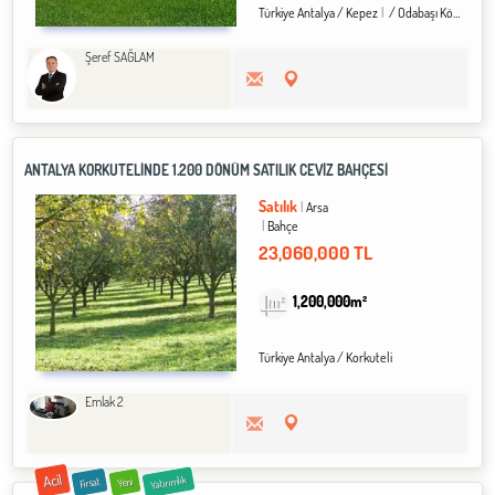
Türkiye Antalya / Kepez
/ Odabaşı Köyü
Şeref SAĞLAM
ANTALYA KORKUTELİNDE 1.200 DÖNÜM SATILIK CEVİZ BAHÇESİ
Satılık
Arsa
Bahçe
23,060,000 TL
1,200,000m²
Türkiye Antalya / Korkuteli
Emlak 2
Acil
Yatırımlık
Fırsat
Yeni