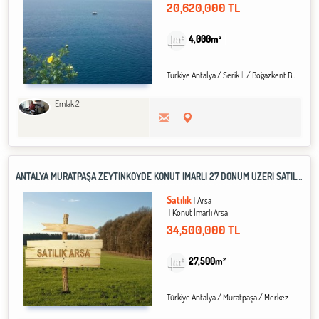
20,620,000 TL
4,000m²
Türkiye Antalya / Serik
/ Boğazkent Bld.
Emlak 2
ANTALYA MURATPAŞA ZEYTINKÖYDE KONUT İMARLI 27 DÖNÜM ÜZERI SATILIK ARSA
Satılık
Arsa
Konut İmarlı Arsa
34,500,000 TL
27,500m²
Türkiye Antalya / Muratpaşa
/ Merkez