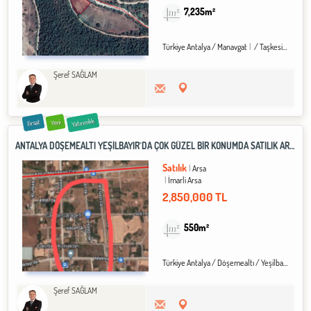
7,235m²
Türkiye Antalya / Manavgat
/ Taşkesiği Köyü
Şeref SAĞLAM
Yatırımlık
Fırsat
Yeni
ANTALYA DÖŞEMEALTI YEŞİLBAYIR`DA ÇOK GÜZEL BİR KONUMDA SATILIK ARSA
Satılık
Arsa
İmarli Arsa
2,850,000 TL
550m²
Türkiye Antalya / Döşemealtı
/ Yeşilbayır
Şeref SAĞLAM