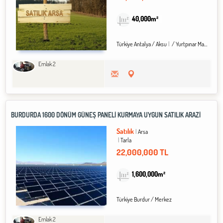
40,000m²
Türkiye Antalya / Aksu
/ Yurtpınar Mah.
Emlak 2
BURDURDA 1600 DÖNÜM GÜNEŞ PANELİ KURMAYA UYGUN SATILIK ARAZİ
Satılık
Arsa
Tarla
22,000,000 TL
1,600,000m²
Türkiye Burdur / Merkez
Emlak 2