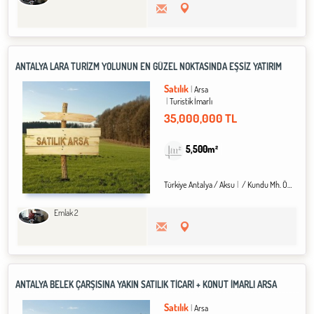
ANTALYA LARA TURIZM YOLUNUN EN GÜZEL NOKTASINDA EŞSİZ YATIRIM
Satılık
Arsa
Turistik İmarlı
35,000,000 TL
5,500m²
Türkiye Antalya / Aksu
/ Kundu Mh. Özlü Köyü
Emlak 2
ANTALYA BELEK ÇARŞISINA YAKIN SATILIK TİCARİ + KONUT İMARLI ARSA
Satılık
Arsa