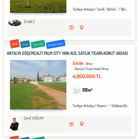
Türkiye Antalya / Serik
/ Belek
/ Belek Bld.
Emlak 2
Acil
Krediye Uygun
Yatırımlık
Fırsat
ANTALYA DÖŞEMEALTI PALM CITY YANI ACİL SATILIK TİCARİ+KONUT ARSASI
Satılık
Arsa
Konut+Ticari İmarlı Arsa
4,950,000 TL
312m²
Türkiye Antalya / Kepez
/ Odabaşı Köyü
Şeref SAĞLAM