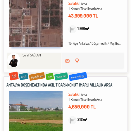
Satılık
Arsa
Konut+Ticari İmarlı Arsa
43,999,000 TL
1,901m²
Türkiye Antalya / Döşemealtı
/ Yeşilbayır
/ Al
Şeref SAĞLAM
Acil
Krediye Uygun
Fiyatı Düşen
Yatırımlık
Fırsat
Yeni
ANTALYA DÖŞEMEALTINDA ACİL TİCARİ+KONUT İMARLI VİLLALIK ARSA
Satılık
Arsa
Konut+Ticari İmarlı Arsa
4,650,000 TL
312m²