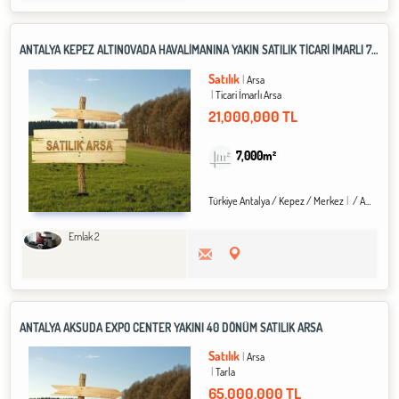
ANTALYA KEPEZ ALTINOVADA HAVALİMANINA YAKIN SATILIK TİCARİ İMARLI 7 DÖNÜM ARSA
Satılık
Arsa
Ticari İmarlı Arsa
21,000,000 TL
7,000m²
Türkiye Antalya / Kepez
/ Merkez
/ Altınova Orta Mah.
Emlak 2
ANTALYA AKSUDA EXPO CENTER YAKINI 40 DÖNÜM SATILIK ARSA
Satılık
Arsa
Tarla
65,000,000 TL