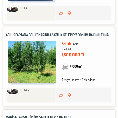
Emlak 2
ACİL ISPARTADA GÖL KENARINDA SATILIK KELEPİR 7 DÖNÜM BAKIMLI ELMA BAHÇESİ
Satılık
Arsa
Bahçe
1,500,000 TL
4,000m²
Türkiye Isparta / Gelendost
Emlak 2
MANİSADA 850 DÖNÜM SATILIK CEVİZ BAHÇESİ