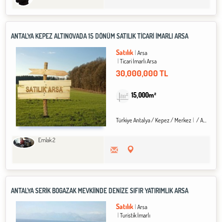
ANTALYA KEPEZ ALTINOVADA 15 DÖNÜM SATILIK TİCARİ İMARLI ARSA
Satılık
Arsa
Ticari İmarlı Arsa
30,000,000 TL
15,000m²
Türkiye Antalya / Kepez
/ Merkez
/ Altınova Sinan Mah.
Emlak 2
ANTALYA SERIK BOĞAZAK MEVKIINDE DENIZE SIFIR YATIRIMLIK ARSA
Satılık
Arsa
Turistik İmarlı