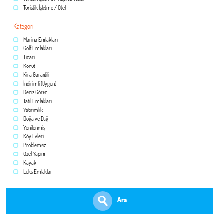
Turistik İşletme / Otel
Kategori
Marina Emlakları
Golf Emlakları
Ticari
Konut
Kira Garantili
İndirimli (Uygun)
Deniz Gören
Tatil Emlakları
Yatırımlık
Doğa ve Dağ
Yenilenmiş
Köy Evleri
Problemsiz
Özel Yapım
Kayak
Luks Emlaklar
Ara