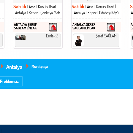
Satılık
Satılık
S
Arsa
Konut+Ticari İmarlı Arsa
Arsa
Konut+Ticari İmarlı Arsa
Antalya
Kepez
Çankaya Mah.
Antalya
Kepez
Odabaşı Köyü
A
ANTALYA ŞEREF
ANTALYA ŞEREF
A
SAĞLAM EMLAK
SAĞLAM EMLAK
S
Emlak 2
Şeref SAĞLAM
Antalya
Muratpaşa
Problemsiz