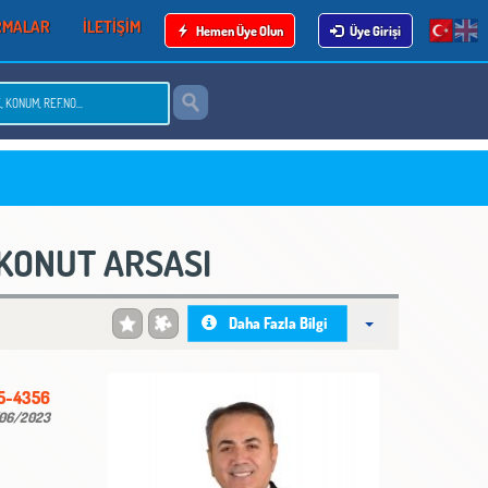
RMALAR
İLETİŞİM
Hemen Üye Olun
Üye Girişi
+KONUT ARSASI
Daha Fazla Bilgi
5-4356
06/2023