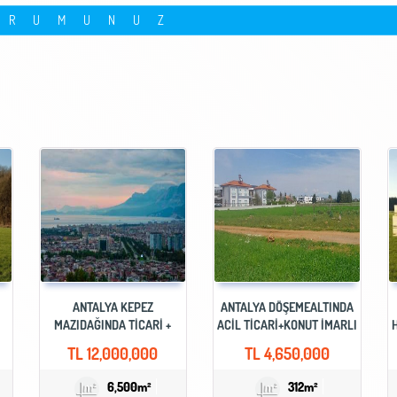
ORUMUNUZ
ANTALYA KEPEZ
ANTALYA DÖŞEMEALTINDA
MAZIDAĞINDA TİCARİ +
ACİL TİCARİ+KONUT İMARLI
A
KONUT İMARLI SATILIK
VİLLALIK ARSA
T
TL
12,000,000
TL
4,650,000
YATIRIMLIK ARSA
6,500m²
312m²