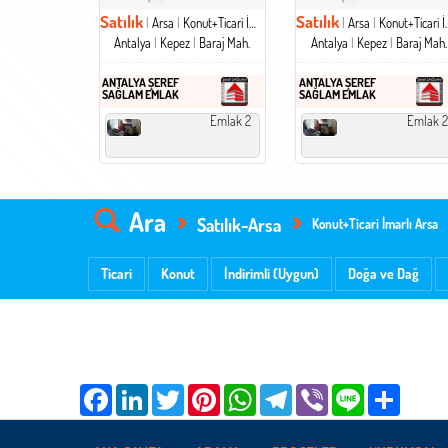
Satılık
Satılık
Arsa
Konut+Ticari İmarlı Arsa
Arsa
Konut+Ticari İmarlı Arsa
Antalya
Kepez
Baraj Mah.
Antalya
Kepez
Baraj Mah.
ANTALYA ŞEREF
ANTALYA ŞEREF
SAĞLAM EMLAK
SAĞLAM EMLAK
Emlak 2
Emlak 2
Ara
Satılık-Arsa
Konut+Ticari İmarlı Arsa
Ticari
Konut
İndirimli (Uygun)
Doğa ve Dağ
Facebook
LinkedIn
Twitter
Pinterest
WhatsApp
Telegram
Viber
Line
Share