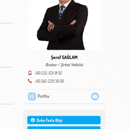
Şeref SAĞLAM
Broker / Şirket Yetkilisi
+90 532-631 91 92
+90 242-229 30 00
Portföy
Daha Fazla Bilgi