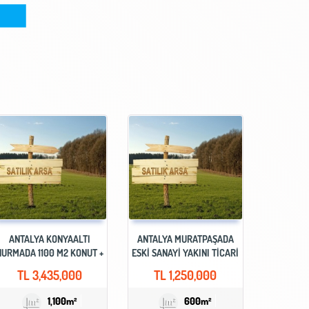
ANTALYA KONYAALTI
ANTALYA MURATPAŞADA
HURMADA 1100 M2 KONUT +
ESKİ SANAYİ YAKINI TİCARİ
ICARI İMARLI SATILIK ARSA
+KONUT İMARLI SATILIK
TL
3,435,000
TL
1,250,000
ARSA
1,100m²
600m²