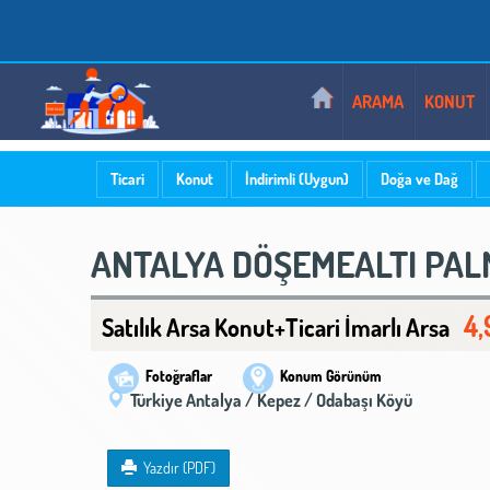
ALSATKIRALIK - GÜVENLE ARIYORUZ
ARAMA
KONUT
Ticari
Konut
İndirimli (Uygun)
Doğa ve Dağ
ANTALYA DÖŞEMEALTI PALM
4,
Satılık Arsa Konut+Ticari İmarlı Arsa
Fotoğraflar
Konum Görünüm
Türkiye Antalya / Kepez
/ Odabaşı Köyü
Yazdır (PDF)