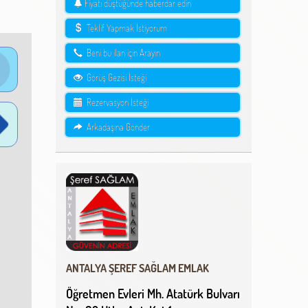
Fiyatı düştüğünde haberdar edin
Teklif Yapmak İstiyorum
Beni bu ilan için Arayın
Görüş Gezisi İsteği
Rezervasyon İsteği
Arkadaşına Gönder
ANTALYA ŞEREF SAĞLAM EMLAK
Öğretmen Evleri Mh. Atatürk Bulvarı