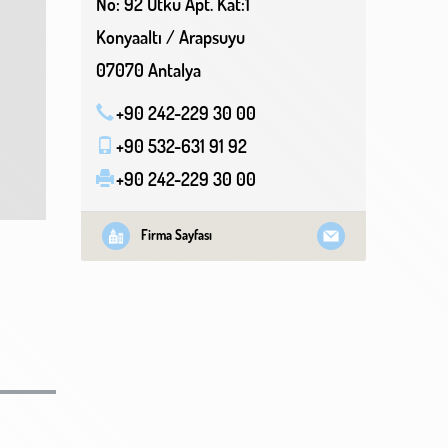
No: 92 Utku Apt. Kat:1
Konyaaltı / Arapsuyu
07070 Antalya
+90 242-229 30 00
+90 532-631 91 92
+90 242-229 30 00
Firma Sayfası