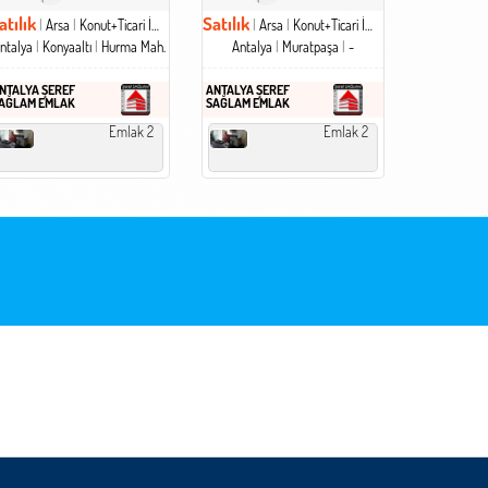
atılık
Satılık
Arsa
Konut+Ticari İmarlı Arsa
Arsa
Konut+Ticari İmarlı Arsa
ntalya
Konyaaltı
Hurma Mah.
Antalya
Muratpaşa
-
NTALYA ŞEREF
ANTALYA ŞEREF
AĞLAM EMLAK
SAĞLAM EMLAK
Emlak 2
Emlak 2