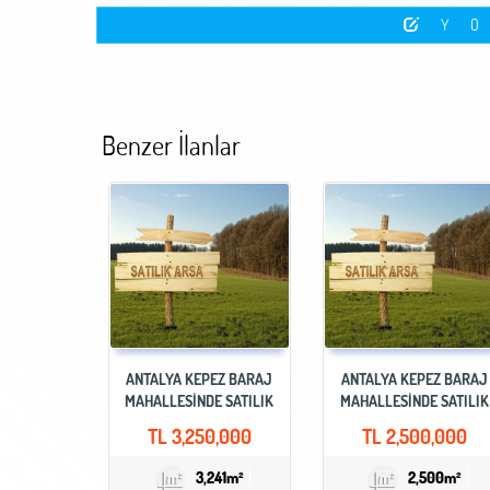
Y
Benzer İlanlar
ANTALYA KEPEZ BARAJ
ANTALYA KEPEZ BARAJ
MAHALLESINDE SATILIK
MAHALLESINDE SATILIK
TİCARİ + KONUT ARSASI
İMARLI YATIRIMLIK ARS
TL
3,250,000
TL
2,500,000
3,241m²
2,500m²