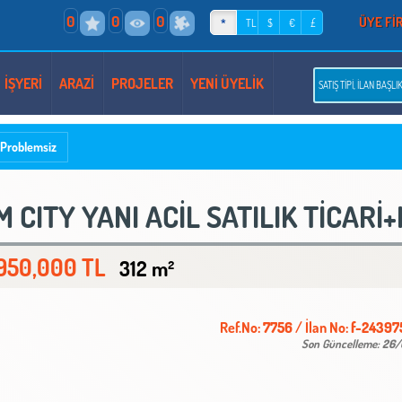
0
0
0
ÜYE Fİ
*
TL
$
€
£
İŞYERİ
ARAZİ
PROJELER
YENİ ÜYELİK
Problemsiz
 CITY YANI ACİL SATILIK TİCARİ
950,000 TL
312 m²
Ref.No:
7756
/ İlan No:
f-24397
Son Güncelleme:
26/