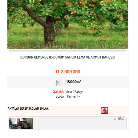
BURDUR KEMERDE 115 DÖNÜM SATILIK ELMA VE ARMUT BAHÇESİ
TL
3,000,000
115,000m²
Satılık
Arsa
Bahçe
Burdur
Kemer
-
ANTALYA ŞEREF SAĞLAM EMLAK
Emlak 2