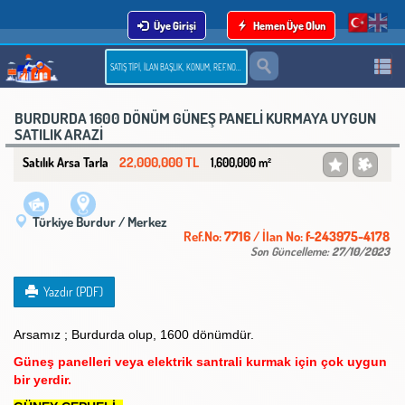
Üye Girişi
Hemen Üye Olun
BURDURDA 1600 DÖNÜM GÜNEŞ PANELİ KURMAYA UYGUN
SATILIK ARAZİ
22,000,000 TL
Satılık Arsa Tarla
1,600,000 m²
Türkiye Burdur / Merkez
Ref.No:
7716
/ İlan No:
f-243975-4178
Son Güncelleme:
27/10/2023
Yazdır (PDF)
Arsamız ; Burdurda olup, 1600 dönümdür.
Güneş panelleri veya elektrik santrali kurmak için çok uygun
bir yerdir.