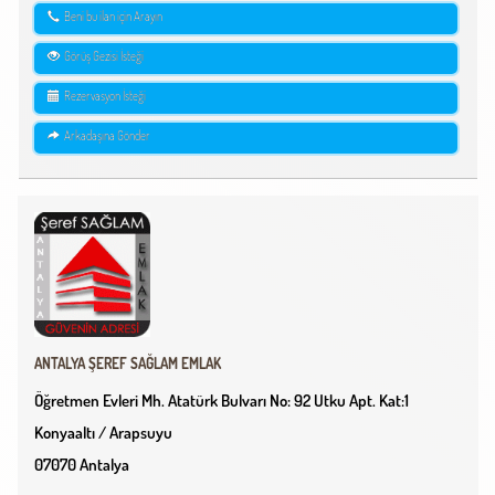
Beni bu ilan için Arayın
Görüş Gezisi İsteği
Rezervasyon İsteği
Arkadaşına Gönder
ANTALYA ŞEREF SAĞLAM EMLAK
Öğretmen Evleri Mh. Atatürk Bulvarı No: 92 Utku Apt. Kat:1
Konyaaltı / Arapsuyu
07070 Antalya