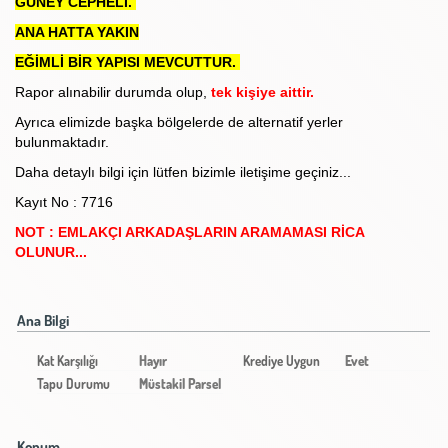
GÜNEY CEPHELİ.
ANA HATTA YAKIN
EĞİMLİ BİR YAPISI MEVCUTTUR.
Rapor alınabilir durumda olup,
tek kişiye aittir.
Ayrıca elimizde başka bölgelerde de alternatif yerler
bulunmaktadır.
Daha detaylı bilgi için lütfen bizimle iletişime geçiniz...
Kayıt No : 7716
NOT : EMLAKÇI ARKADAŞLARIN ARAMAMASI RİCA
OLUNUR...
Ana Bilgi
Kat Karşılığı
Hayır
Krediye Uygun
Evet
Tapu Durumu
Müstakil Parsel
Konum