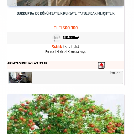
BURDUR`DA 150 DÖNÜM SATILIK RUHSATLI TAPULU BAKIMLI ÇİFTLİK
TL
11,500,000
150,000m²
Satılık
Arsa
Çiftlik
Burdur
Merkez
Kumluca Köyü
ANTALYA ŞEREF SAĞLAM EMLAK
Emlak 2