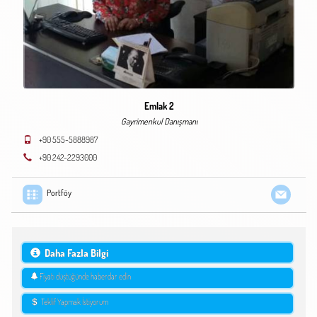
Emlak 2
Gayrimenkul Danışmanı
+90 555-5888987
+90 242-2293000
Portföy
Daha Fazla Bilgi
Fiyatı düştüğünde haberdar edin
Teklif Yapmak İstiyorum