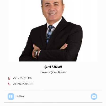
Şeref SAĞLAM
Broker / Şirket Yetkilisi
+90 532-631 91 92
+90 242-229 30 00
Portföy