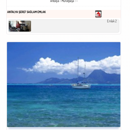
Antalya
Muratpaşa
-
ANTALYA ŞEREF SAĞLAM EMLAK
Emlak 2