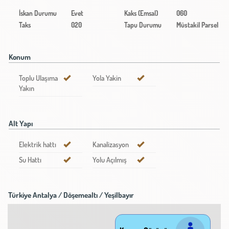
İskan Durumu
Evet
Kaks (Emsal)
060
Taks
020
Tapu Durumu
Müstakil Parsel
Konum
Toplu Ulaşıma
Yola Yakin
Yakın
Alt Yapı
Elektrik hattı
Kanalizasyon
Su Hattı
Yolu Açılmış
Türkiye Antalya / Döşemealtı
/ Yeşilbayır