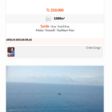
TL
250,000
2,000m²
Satılık
Arsa
İmarli Arsa
Antalya
Konyaaltı
Geyikbayırı Köyü
ANTALYA BİRCAN EMLAK
Erdem Cengiz