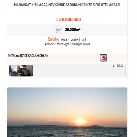
MANAVGAT KIZILAĞAÇ MEVKIINDE 28 DÖNÜM DENIZE SIFIR OTEL ARSASI
TL
26,000,000
28,000m²
Satılık
Arsa
Turistik İmarlı
Antalya
Manavgat
Kızılağaç Köyü
ANTALYA ŞEREF SAĞLAM EMLAK
Emlak 2