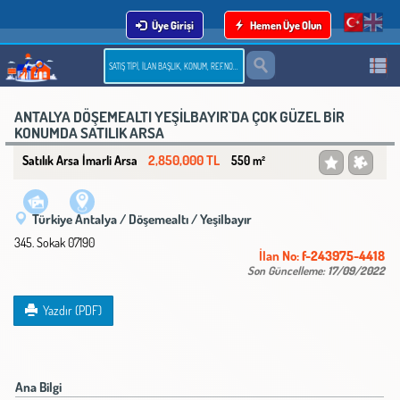
Üye Girişi
Hemen Üye Olun
ANTALYA DÖŞEMEALTI YEŞİLBAYIR`DA ÇOK GÜZEL BİR
KONUMDA SATILIK ARSA
2,850,000 TL
Satılık Arsa İmarli Arsa
550 m²
Türkiye Antalya / Döşemealtı
/ Yeşilbayır
345. Sokak 07190
İlan No:
f-243975-4418
Son Güncelleme:
17/09/2022
Yazdır (PDF)
Ana Bilgi