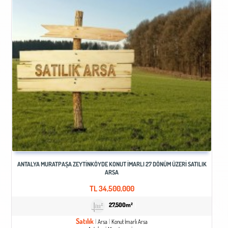
ANTALYA MURATPAŞA ZEYTINKÖYDE KONUT İMARLI 27 DÖNÜM ÜZERI SATILIK
ARSA
TL
34,500,000
27,500m²
Satılık
Arsa
Konut İmarlı Arsa