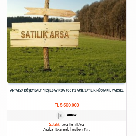
ANTALYA DÖŞEMEALTI YEŞİLBAYIRDA 405 M2 ACİL SATILIK MÜSTAKİL PARSEL
TL
5,500,000
405m²
Satılık
Arsa
İmarli Arsa
Antalya
Döşemealtı
Yeşilbayır Mah.