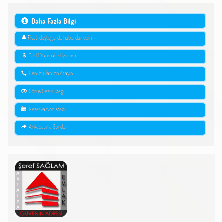
Daha Fazla Bilgi
Fiyatı düştüğünde haberdar edin
Teklif Yapmak İstiyorum
Beni bu ilan için Arayın
Görüş Gezisi İsteği
Rezervasyon İsteği
Arkadaşına Gönder