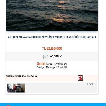
ANTALYA MANAVGAT KIZILOT MEVKIINDE YATIRIMLIK 45 DÖNÜM OTEL ARSASI
TL
82,150,000
45,000m²
Satılık
Arsa
Turistik İmarlı
Antalya
Manavgat
Kızılot Bld.
ANTALYA ŞEREF SAĞLAM EMLAK
Emlak 2