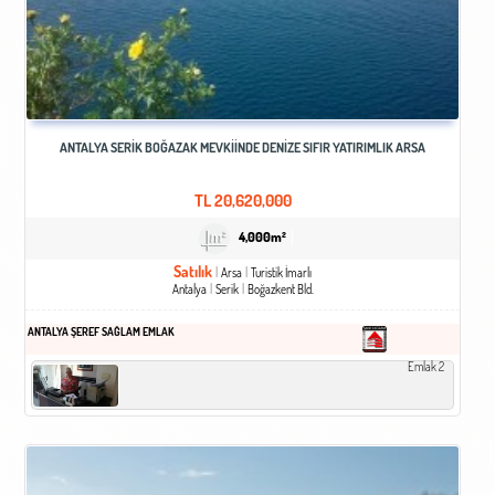
ANTALYA SERIK BOĞAZAK MEVKIINDE DENIZE SIFIR YATIRIMLIK ARSA
TL
20,620,000
4,000m²
Satılık
Arsa
Turistik İmarlı
Antalya
Serik
Boğazkent Bld.
ANTALYA ŞEREF SAĞLAM EMLAK
Emlak 2