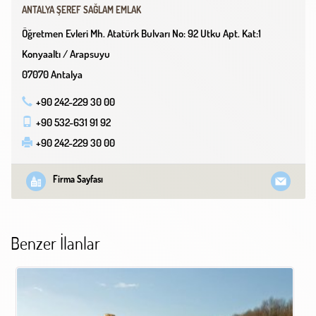
ANTALYA ŞEREF SAĞLAM EMLAK
Öğretmen Evleri Mh. Atatürk Bulvarı No: 92 Utku Apt. Kat:1
Konyaaltı / Arapsuyu
07070 Antalya
+90 242-229 30 00
+90 532-631 91 92
+90 242-229 30 00
Firma Sayfası
Benzer İlanlar