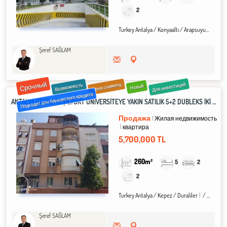
2
Turkey Antalya / Konyaaltı
/ Arapsuyu
/ Uncal
Şeref SAĞLAM
Срочный
Для инвестиций
Цена снижена
Возможность
Новый
Подходит для банковского кредита
ANTALYA KEPEZ YEŞİLYURT ÜNİVERSİTEYE YAKIN SATILIK 5+2 DUBLEKS İKİ AYRI DAİRE OLARAK KULLANILABİLİR.
Продажа
Жилая недвижимость
квартира
5,700,000 TL
260m²
5
2
2
Turkey Antalya / Kepez
/ Duraliler
/ Yeşilyurt Mah.
Şeref SAĞLAM