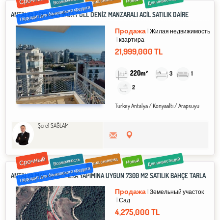
Для инвестиций
Цена снижена
Возможность
Новый
Подходит для банковского кредита
ANTALYA KONYAALTINDA FULL DENİZ MANZARALI ACİL SATILIK DAİRE
Продажа
Жилая недвижимость
квартира
21,999,000 TL
220m²
3
1
2
Turkey Antalya / Konyaaltı
/ Arapsuyu
Şeref SAĞLAM
Срочный
Для инвестиций
Цена снижена
Возможность
Новый
Подходит для банковского кредита
ANTALYA MANAVGAT SERA YAPIMINA UYGUN 7300 M2 SATILIK BAHÇE TARLA
Продажа
Земельный участок
Сад
4,275,000 TL