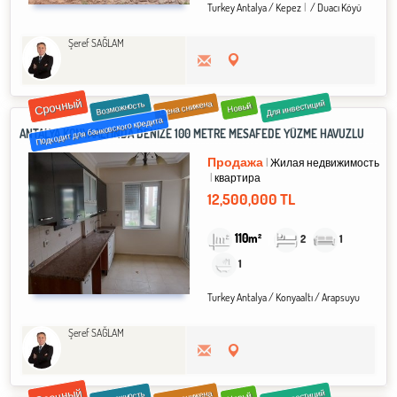
Turkey Antalya / Kepez
/ Duacı Köyü
Şeref SAĞLAM
Срочный
Для инвестиций
Цена снижена
Возможность
Новый
Подходит для банковского кредита
ANTALYA KONYAALTINDA DENİZE 100 METRE MESAFEDE YÜZME HAVUZLU
Продажа
Жилая недвижимость
квартира
12,500,000 TL
110m²
2
1
1
Turkey Antalya / Konyaaltı
/ Arapsuyu
Şeref SAĞLAM
Срочный