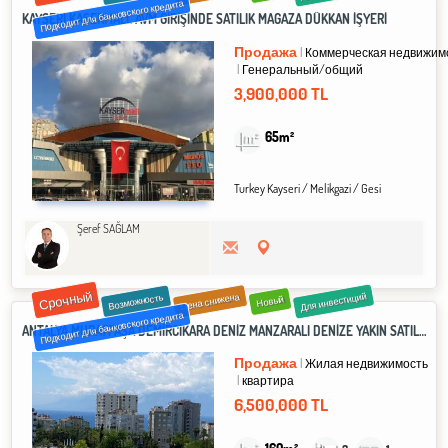
Подходит для банковского кредита
KAYSERİ KASERMALL AVM GİRİŞİNDE SATILIK MAĞAZA DÜKKAN İŞYERİ
Продажа
Коммерческая недвижим
Генеральный/общий
3,900,000 TL
65m²
Turkey Kayseri / Melikgazi
/ Gesi
Şeref SAĞLAM
Срочный
Для инвестиций
Цена снижена
Возможность
Новый
Подходит для банковского кредита
ANTALYA MURATPAŞA DEMİRCİKARA DENİZ MANZARALI DENİZE YAKIN SATILIK 3+1 ASANSÖRLÜ DAİRE
Продажа
Жилая недвижимость
квартира
6,500,000 TL