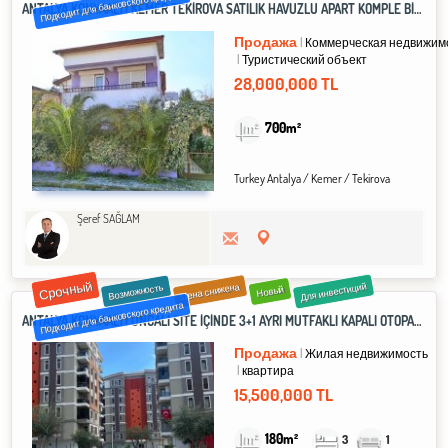
Подходит для банковского кредита
ANTALYA KONYAALTI KEMER TEKİROVA SATILIK HAVUZLU APART KOMPLE BİNA 12 ADET 1+1
Продажа
Коммерческая недвижим
Туристический объект
28,000,000 TL
700m²
Turkey Antalya / Kemer
/ Tekirova
Şeref SAĞLAM
Срочный
Для инвестиций
Цена снижена
Возможность
Новый
Подходит для банковского кредита
ANTALYA KONYAALTI UNCALI SİTE İÇİNDE 3+1 AYRI MUTFAKLI KAPALI OTOPARK HAVUZ GÜVELİKLİ EBEVEYN BANYOLU LÜKS SATILIK REZİDANCE ARA KAT DAİRE
Продажа
Жилая недвижимость
квартира
15,500,000 TL
180m²
3
1