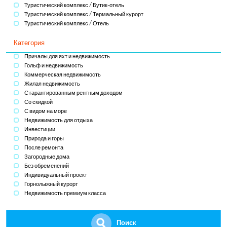
Туристический комплекс / Бутик-отель
Туристический комплекс / Термальный курорт
Туристический комплекс / Отель
Категория
Причалы для яхт и недвижимость
Гольф и недвижимость
Коммерческая недвижимость
Жилая недвижимость
С гарантированным рентным доходом
Со скидкой
С видом на море
Недвижимость для отдыха
Инвестиции
Природа и горы
После ремонта
Загородные дома
Без обременений
Индивидуальный проект
Горнолыжный курорт
Недвижимость премиум класса
Поиск