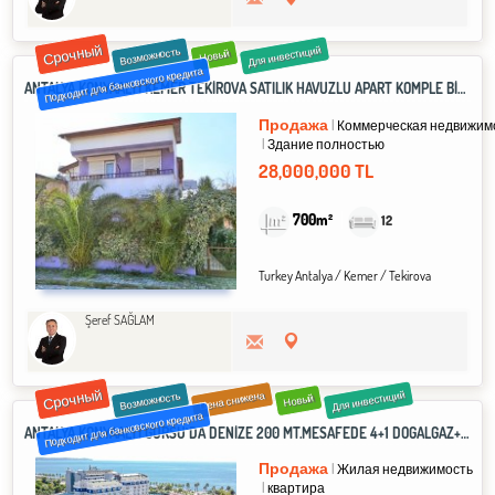
Срочный
Для инвестиций
Возможность
Новый
Подходит для банковского кредита
ANTALYA KONYAALTI KEMER TEKİROVA SATILIK HAVUZLU APART KOMPLE BİNA 12 ADET 1+1
Продажа
Коммерческая недвижим
Здание полностью
28,000,000 TL
700m²
12
Turkey Antalya / Kemer
/ Tekirova
Şeref SAĞLAM
Срочный
Для инвестиций
Цена снижена
Возможность
Новый
Подходит для банковского кредита
ANTALYA KONYAALTI GÜRSU`DA DENİZE 200 MT.MESAFEDE 4+1 DOĞALGAZ+HAVUZ FULL MOBİLYA DUBLEX
Продажа
Жилая недвижимость
квартира