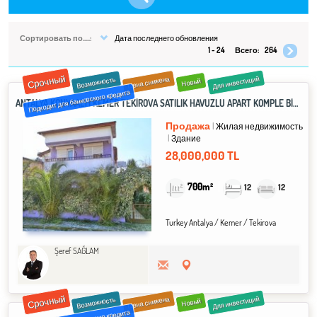
Сортировать по.....:
Дата последнего обновления
1 - 24
Всего:
264
Срочный
Для инвестиций
Цена снижена
Возможность
Новый
Подходит для банковского кредита
ANTALYA KONYAALTI KEMER TEKİROVA SATILIK HAVUZLU APART KOMPLE BİNA 12 ADET 1+1
Продажа
Жилая недвижимость
Здание
28,000,000 TL
700m²
12
12
Turkey Antalya / Kemer
/ Tekirova
Şeref SAĞLAM
Срочный
Для инвестиций
Цена снижена
Возможность
Новый