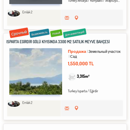
Turkey Antalya / Konyaaltı
/ Arapsuyu
/ Altı
Emlak 2
Срочный
Для инвестиций
Возможность
Новый
ISPARTA EĞİRDİR GÖLÜ KIYISINDA 3300 M2 SATILIK MEYVE BAHÇESİ
Продажа
Земельный участок
Сад
1,550,000 TL
3,315m²
Turkey Isparta / Eğirdir
Emlak 2