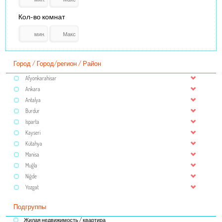
Кол-во комнат
Город / Город/регион / Район
Afyonkarahisar
Ankara
Antalya
Burdur
Isparta
Kayseri
Kütahya
Manisa
Muğla
Niğde
Yozgat
Подгруппы
Жилая недвижимость / квартира