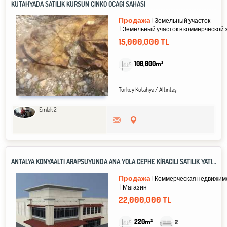
KÜTAHYADA SATILIK KURŞUN ÇİNKO OCAĞI SAHASI
Продажа
Земельный участок
Земельный участок в коммерческой 
15,000,000 TL
100,000m²
Turkey Kütahya / Altıntaş
Emlak 2
ANTALYA KONYAALTI ARAPSUYUNDA ANA YOLA CEPHE KİRACILI SATILIK YATIRIMLIK DÜKKAN
Продажа
Коммерческая недвижим
Магазин
22,000,000 TL
220m²
2