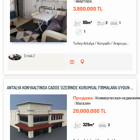
квартира
3,800,000 TL
80m²
2
1
1
Turkey Antalya / Konyaaltı
/ Arapsuyu
/ Lima
Emlak 2
ANTALYA KONYAALTINDA CADDE ÜZEİRNDE KURUMSAL FİRMALARA UYGUN SATILIK DÜKKAN
Продажа
Коммерческая недвижим
Магазин
20,000,000 TL
329m²
3