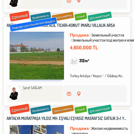
Срочный
Для инвестиций
Цена снижена
Возможность
Новый
Подходит для банковского кредита
ANTALYA DÖŞEMEALTINDA ACİL TİCARİ+KONUT İMARLI VİLLALIK ARSA
Продажа
Земельный участок
Земельный участок под жилую и ком
4,650,000 TL
312m²
Turkey Antalya / Kepez
/ Odabaşı Köyü
Şeref SAĞLAM
Срочный
Для инвестиций
Цена снижена
Возможность
Новый
ANTALYA MURATPAŞA YILDIZ MH. EŞYALI EŞYASIZ MASRAFSIZ SATILIK 2+1 YÜKSEK GİRİŞ DOĞALGAZLI YENİ BİNA
Продажа
Жилая недвижимость
квартира