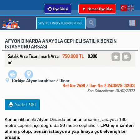
Üye Girişi
Hemen Üye Olun
AFYON DİNARDA ANAYOLA CEPHELİ SATILIK BENZİN
İSTASYONU ARSASI
750,000 TL
Satılık Arsa Ticari İmarlı Arsa
8,900
m²
Türkiye Afyonkarahisar / Dinar
Ref.No:
7491
/ İlan No:
f-243975-3203
Son Güncelleme:
31/01/2022
Yazdır (PDF)
Konum itibari ile Afyon Dinarda bulunan arsamız; anayola 180
metre cepheli, içe doğru da 90 metre cephelidir.
LPG için izinleri
alınmış olup, benzin istasyonu yapılmaya çok elverişli bir
arsadır.