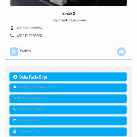
Emlak 2
Gayrimenkul Danışmanı
+90 555-5888987
+90 242-2293000
Portföy
Daha Fazla Bilgi
Fiyatı düştüğünde haberdar edin
Teklif Yapmak İstiyorum
Beni bu ilan için Arayın
Görüş Gezisi İsteği
Rezervasyon İsteği