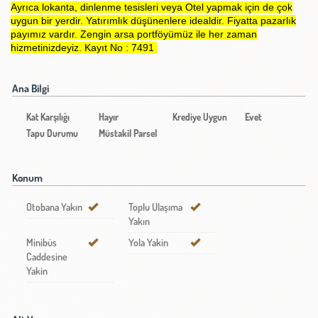
Ayrıca lokanta, dinlenme tesisleri veya Otel yapmak için de çok
uygun bir yerdir. Yatırımlık düşünenlere idealdir. Fiyatta pazarlık
payımız vardır. Zengin arsa portföyümüz ile her zaman
hizmetinizdeyiz. Kayıt No : 7491
Ana Bilgi
Kat Karşılığı
Hayır
Krediye Uygun
Evet
Tapu Durumu
Müstakil Parsel
Konum
Otobana Yakın
Toplu Ulaşıma
Yakın
Minibüs
Yola Yakin
Caddesine
Yakin