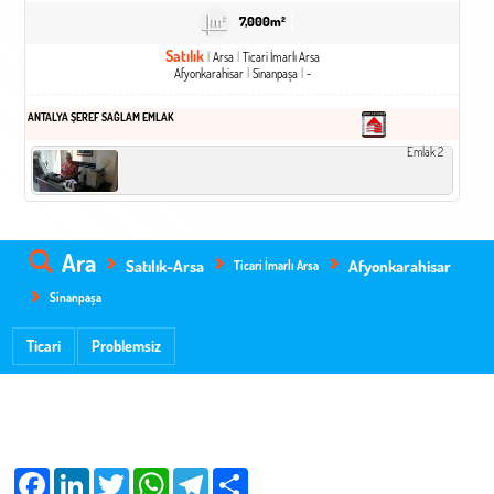
7,000m²
Satılık
Arsa
Ticari İmarlı Arsa
Afyonkarahisar
Sinanpaşa
-
ANTALYA ŞEREF SAĞLAM EMLAK
Emlak 2
Ara
Satılık-Arsa
Afyonkarahisar
Ticari İmarlı Arsa
Sinanpaşa
Ticari
Problemsiz
Facebook
LinkedIn
Twitter
WhatsApp
Telegram
Share