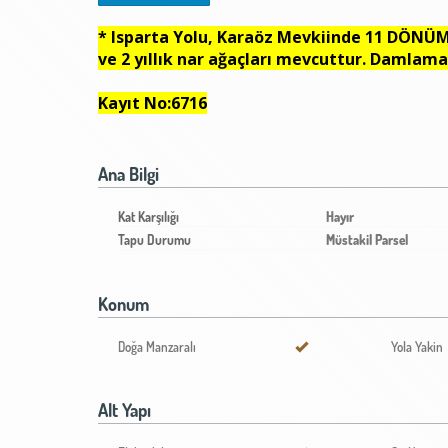
* Isparta Yolu, Karaöz Mevkiinde 11 DÖNÜM sa
ve 2 yıllık nar ağaçları mevcuttur. Damlam
Kayıt No:6716
Ana Bilgi
Kat Karşılığı
Hayır
Tapu Durumu
Müstakil Parsel
Konum
Doğa Manzaralı
Yola Yakin
Alt Yapı