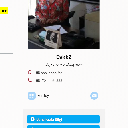
üzüm
Emlak 2
Gayrimenkul Danışmanı
+90 555-5888987
+90 242-2293000
Portföy
Daha Fazla Bilgi