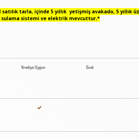
tılık tarla, içinde 5 yıllık yetişmiş avakado, 5 yıllık 
a sulama sistemi ve elektrik mevcuttur.*
Krediye Uygun
Evet