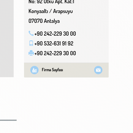
No: 92 Utku Apt. Kat:1
Konyaaltı / Arapsuyu
07070 Antalya
+90 242-229 30 00
+90 532-631 91 92
+90 242-229 30 00
Firma Sayfası