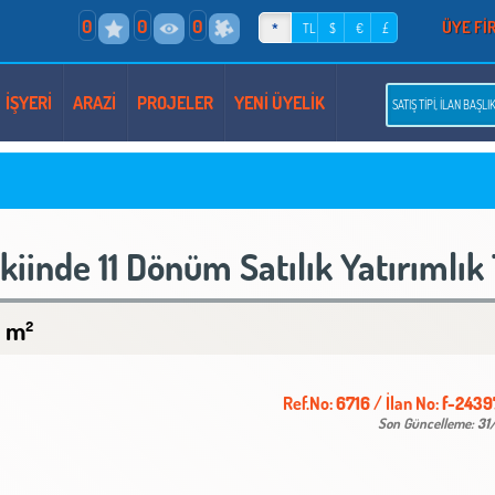
0
0
0
ÜYE Fİ
*
TL
$
€
£
İŞYERİ
ARAZİ
PROJELER
YENİ ÜYELİK
iinde 11 Dönüm Satılık Yatırımlık 
0 m²
Ref.No:
6716
/ İlan No:
f-2439
Son Güncelleme:
31