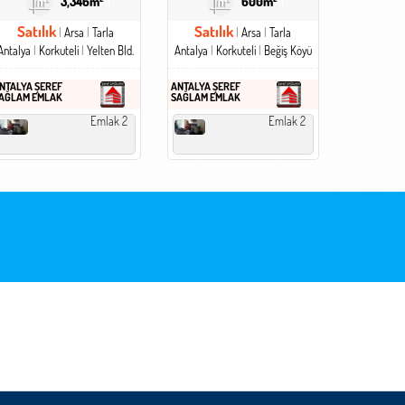
3,346m²
600m²
Satılık
Satılık
Arsa
Tarla
Arsa
Tarla
Antalya
Korkuteli
Yelten Bld.
Antalya
Korkuteli
Beğiş Köyü
NTALYA ŞEREF
ANTALYA ŞEREF
AĞLAM EMLAK
SAĞLAM EMLAK
Emlak 2
Emlak 2