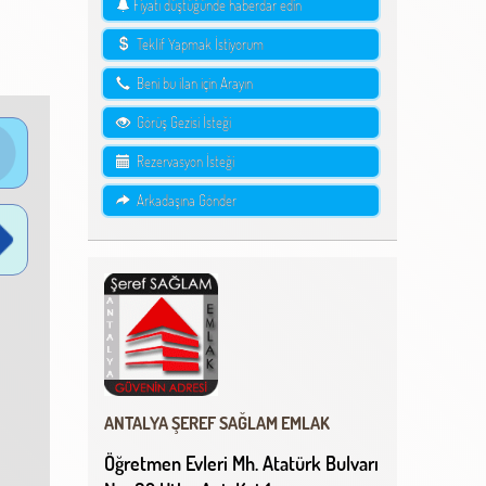
Fiyatı düştüğünde haberdar edin
Teklif Yapmak İstiyorum
Beni bu ilan için Arayın
Görüş Gezisi İsteği
Rezervasyon İsteği
Arkadaşına Gönder
ANTALYA ŞEREF SAĞLAM EMLAK
Öğretmen Evleri Mh. Atatürk Bulvarı