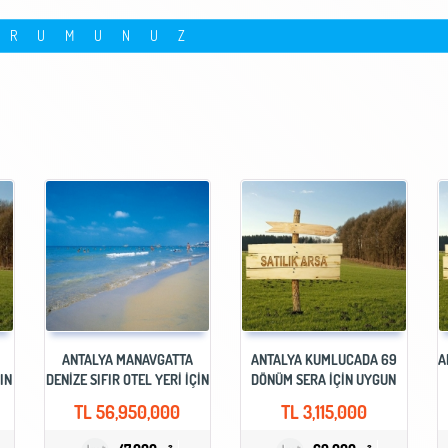
ORUMUNUZ
ANTALYA MANAVGATTA
ANTALYA KUMLUCADA 69
A
IN
DENİZE SIFIR OTEL YERİ İÇİN
DÖNÜM SERA İÇİN UYGUN
SATILIK ARSA
SATILIK ARSA
TL
56,950,000
TL
3,115,000