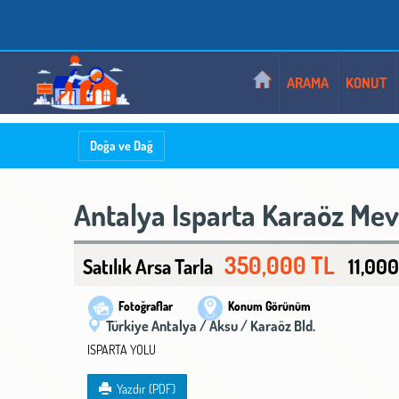
ALSATKIRALIK - GÜVENLE ARIYORUZ
ARAMA
KONUT
Doğa ve Dağ
Antalya Isparta Karaöz Mevk
350,000 TL
11,00
Satılık Arsa Tarla
Fotoğraflar
Konum Görünüm
Türkiye Antalya / Aksu
/ Karaöz Bld.
ISPARTA YOLU
Yazdır (PDF)