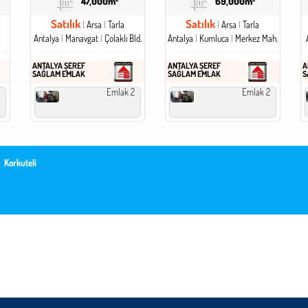
47,000m²
69,000m²
Satılık
Satılık
Arsa
Tarla
Arsa
Tarla
Antalya
Manavgat
Çolaklı Bld.
Antalya
Kumluca
Merkez Mah.
ANTALYA ŞEREF
ANTALYA ŞEREF
A
SAĞLAM EMLAK
SAĞLAM EMLAK
S
Emlak 2
Emlak 2
Korkuteli