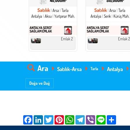
40,000m²
515,000m²
Satılık
Satılık
Arsa
Tarla
Arsa
Tarla
Antalya
Aksu
Yurtpınar Mah.
Antalya
Serik
Kürüş Mah.
ANTALYA ŞEREF
ANTALYA ŞEREF
SAĞLAM EMLAK
SAĞLAM EMLAK
Emlak 2
Emlak 2
Ara
Satılık-Arsa
Antalya
Tarla
Doğa ve Dağ
Facebook
LinkedIn
Twitter
Pinterest
WhatsApp
Telegram
Viber
Line
Share