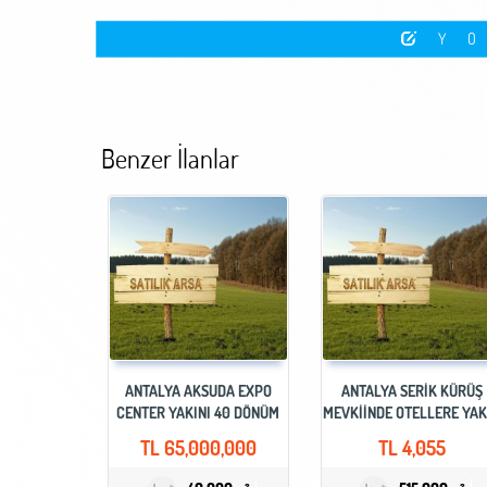
Y
Benzer İlanlar
ANTALYA AKSUDA EXPO
ANTALYA SERIK KÜRÜŞ
CENTER YAKINI 40 DÖNÜM
MEVKİİNDE OTELLERE YAK
SATILIK ARSA
SATILIK TARLA
TL
65,000,000
TL
4,055