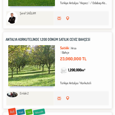
Türkiye Antalya / Kepez
/ Odabaşı Köyü
Şeref SAĞLAM
ANTALYA KORKUTELİNDE 1.200 DÖNÜM SATILIK CEVİZ BAHÇESİ
Satılık
Arsa
Bahçe
23,060,000 TL
1,200,000m²
Türkiye Antalya / Korkuteli
Emlak 2
Acil
Yatırımlık
Fırsat
Yeni