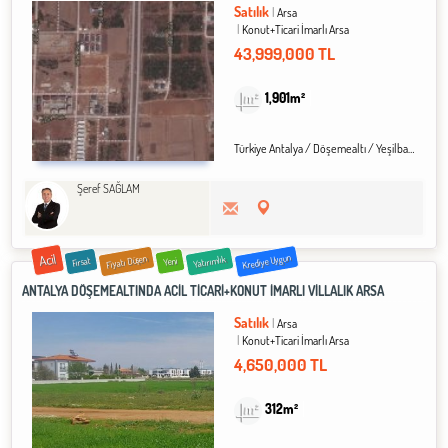
Satılık
Arsa
Konut+Ticari İmarlı Arsa
43,999,000 TL
1,901m²
Türkiye Antalya / Döşemealtı
/ Yeşilbayır
/ Al
Şeref SAĞLAM
Acil
Krediye Uygun
Fiyatı Düşen
Yatırımlık
Fırsat
Yeni
ANTALYA DÖŞEMEALTINDA ACİL TİCARİ+KONUT İMARLI VİLLALIK ARSA
Satılık
Arsa
Konut+Ticari İmarlı Arsa
4,650,000 TL
312m²