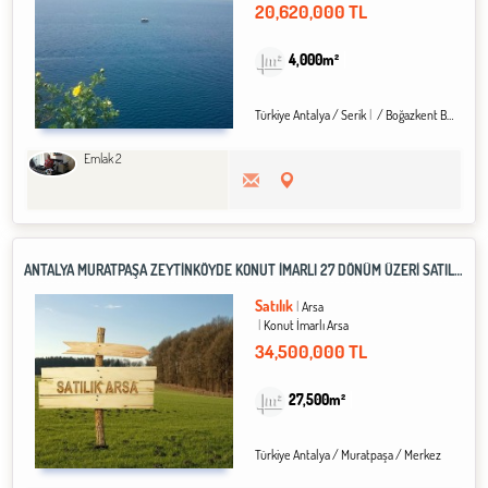
20,620,000 TL
4,000m²
Türkiye Antalya / Serik
/ Boğazkent Bld.
Emlak 2
ANTALYA MURATPAŞA ZEYTINKÖYDE KONUT İMARLI 27 DÖNÜM ÜZERI SATILIK ARSA
Satılık
Arsa
Konut İmarlı Arsa
34,500,000 TL
27,500m²
Türkiye Antalya / Muratpaşa
/ Merkez