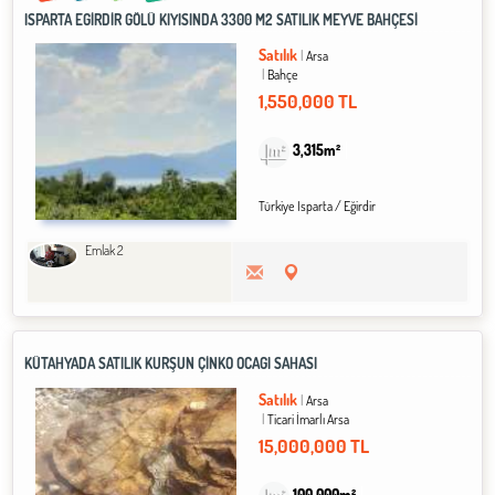
ISPARTA EĞİRDİR GÖLÜ KIYISINDA 3300 M2 SATILIK MEYVE BAHÇESİ
Satılık
Arsa
Bahçe
1,550,000 TL
3,315m²
Türkiye Isparta / Eğirdir
Emlak 2
KÜTAHYADA SATILIK KURŞUN ÇİNKO OCAĞI SAHASI
Satılık
Arsa
Ticari İmarlı Arsa
15,000,000 TL
100,000m²