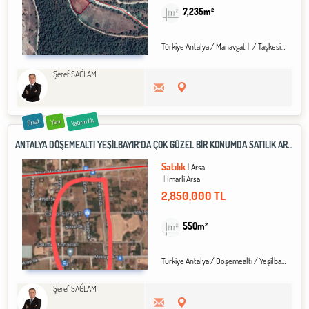
7,235m²
Türkiye Antalya / Manavgat
/ Taşkesiği Köyü
Şeref SAĞLAM
Yatırımlık
Fırsat
Yeni
ANTALYA DÖŞEMEALTI YEŞİLBAYIR`DA ÇOK GÜZEL BİR KONUMDA SATILIK ARSA
Satılık
Arsa
İmarli Arsa
2,850,000 TL
550m²
Türkiye Antalya / Döşemealtı
/ Yeşilbayır
Şeref SAĞLAM