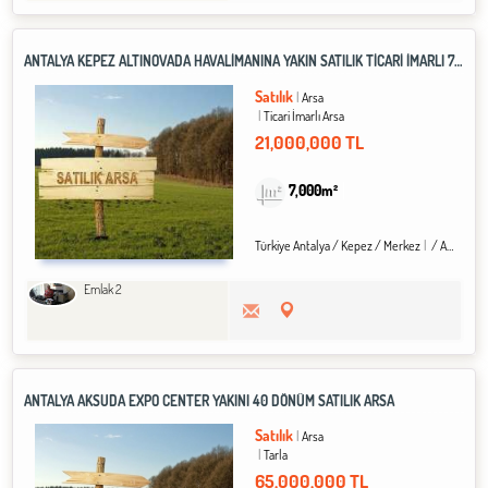
ANTALYA KEPEZ ALTINOVADA HAVALİMANINA YAKIN SATILIK TİCARİ İMARLI 7 DÖNÜM ARSA
Satılık
Arsa
Ticari İmarlı Arsa
21,000,000 TL
7,000m²
Türkiye Antalya / Kepez
/ Merkez
/ Altınova Orta Mah.
Emlak 2
ANTALYA AKSUDA EXPO CENTER YAKINI 40 DÖNÜM SATILIK ARSA
Satılık
Arsa
Tarla
65,000,000 TL