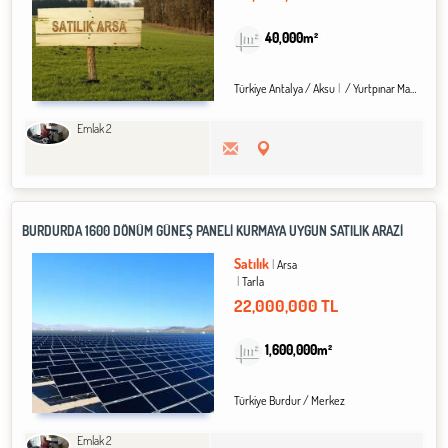
40,000m²
Türkiye Antalya / Aksu
/ Yurtpınar Mah.
Emlak 2
BURDURDA 1600 DÖNÜM GÜNEŞ PANELİ KURMAYA UYGUN SATILIK ARAZİ
Satılık
Arsa
Tarla
22,000,000 TL
1,600,000m²
Türkiye Burdur / Merkez
Emlak 2