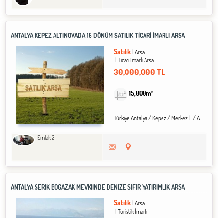
ANTALYA KEPEZ ALTINOVADA 15 DÖNÜM SATILIK TİCARİ İMARLI ARSA
Satılık
Arsa
Ticari İmarlı Arsa
30,000,000 TL
15,000m²
Türkiye Antalya / Kepez
/ Merkez
/ Altınova Sinan Mah.
Emlak 2
ANTALYA SERIK BOĞAZAK MEVKIINDE DENIZE SIFIR YATIRIMLIK ARSA
Satılık
Arsa
Turistik İmarlı