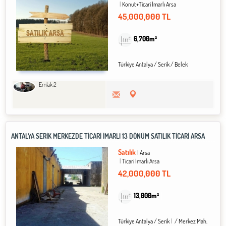
Konut+Ticari İmarlı Arsa
45,000,000 TL
6,700m²
Türkiye Antalya / Serik
/ Belek
Emlak 2
ANTALYA SERİK MERKEZDE TİCARİ İMARLI 13 DÖNÜM SATILIK TİCARİ ARSA
Satılık
Arsa
Ticari İmarlı Arsa
42,000,000 TL
13,000m²
Türkiye Antalya / Serik
/ Merkez Mah.