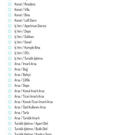
Konut / Residans
Konut / Villa
Konut / Bina
Konut / Loft Daire
İş Yeri / Apartman Dairesi
İş Yeri / Depo
İş Yeri / Dükkan
İş Yeri / Genel
İş Yeri / Komple Bina
İş Yeri / Ofis
İş Yeri / Turistik İşletme
Arsa / İmarli Arsa
Arsa / Bağ
Arsa / Bahçe
Arsa / Çiftlik
Arsa / Depo
Arsa / Konut İmarlı Arsa
Arsa / Ticari İmarlı Arsa
Arsa / Konut+Ticari İmarlı Arsa
Arsa / Özel Kullanım Arsa
Arsa / Tarla
Arsa / Turistik İmarlı
Turistik İşletme / Apart Otel
Turistik İşletme / Butik Otel
Turistik İşletme / Kaplıca Tesisi