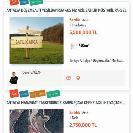
Acil
Yatırımlık
Fırsat
ANTALYA DÖŞEMEALTI YEŞİLBAYIRDA 405 M2 ACİL SATILIK MÜSTAKİL PARSEL
Satılık
Arsa
İmarli Arsa
5,500,000 TL
405m²
Türkiye Antalya / Döşemealtı
/ Merkez
/ Yeşi
Şeref SAĞLAM
Acil
Fiyatı Düşen
Yatırımlık
Fırsat
ANTALYA MANAVGAT TAŞKESİĞİNDE KARPUZÇAYA CEPHE ACİL İHTİYAÇTAN SATILIK 7235 M2 TARLA
Satılık
Arsa
Tarla
2,750,000 TL