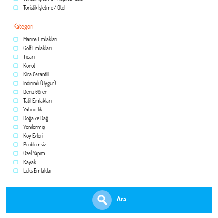
Turistik İşletme / Otel
Kategori
Marina Emlakları
Golf Emlakları
Ticari
Konut
Kira Garantili
İndirimli (Uygun)
Deniz Gören
Tatil Emlakları
Yatırımlık
Doğa ve Dağ
Yenilenmiş
Köy Evleri
Problemsiz
Özel Yapım
Kayak
Luks Emlaklar
Ara