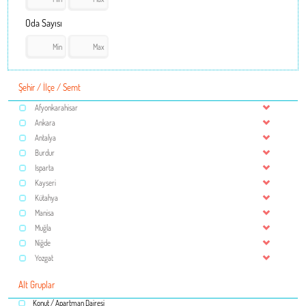
Oda Sayısı
Şehir / İlçe / Semt
Afyonkarahisar
Ankara
Antalya
Burdur
Isparta
Kayseri
Kütahya
Manisa
Muğla
Niğde
Yozgat
Alt Gruplar
Konut / Apartman Dairesi