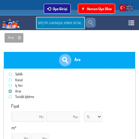
Üye Girişi
Hemen Üye Olun
Arsa
Ara
Satılık
Konut
İş Yeri
Arsa
Turistik İşletme
Fiyat
m²