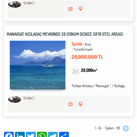
Emlak 2
MANAVGAT KIZILAĞAÇ MEVKIINDE 28 DÖNÜM DENIZE SIFIR OTEL ARSASI
Satılık
Arsa
Turistik İmarlı
26,000,000 TL
28,000m²
Türkiye Antalya / Manavgat
/ Kızılağaç Köyü
Emlak 2
1 - 24
Toplam:
96
Facebook
LinkedIn
Twitter
WhatsApp
Telegram
Share