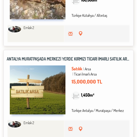
Türkiye Kütahya / Altıntaş
Emlak 2
ANTALYA MURATPAŞADA MERKEZİ YERDE KIRMIZI TİCARİ İMARLI SATILIK ARSA
Satılık
Arsa
Ticari İmarlı Arsa
15,000,000 TL
1,450m²
Türkiye Antalya / Muratpaşa
/ Merkez
Emlak 2