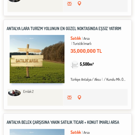
ANTALYA LARA TURIZM YOLUNUN EN GÜZEL NOKTASINDA EŞSİZ YATIRIM
Satılık
Arsa
Turistik İmarlı
35,000,000 TL
5,500m²
Türkiye Antalya / Aksu
/ Kundu Mh. Özlü Köyü
Emlak 2
ANTALYA BELEK ÇARŞISINA YAKIN SATILIK TİCARİ + KONUT İMARLI ARSA
Satılık
Arsa