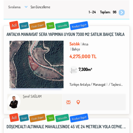
Sıralama:
Son Güncelleme
1 - 24
Toplam:
96
Acil
Krediye Uygun
Fiyatı Düşen
Yatırımlık
Fırsat
Yeni
ANTALYA MANAVGAT SERA YAPIMINA UYGUN 7300 M2 SATILIK BAHÇE TARLA
Satılık
Arsa
Bahçe
4,275,000 TL
7,300m²
Türkiye Antalya / Manavgat
/ Taşkesiği Köyü
Şeref SAĞLAM
Acil
Krediye Uygun
Fiyatı Düşen
Yatırımlık
Fırsat
Yeni
DÖŞEMEALTI ALTINKALE MAHALLESİNDE 45 VE 24 METRELİK YOLA CEPHE. 1901 M2 KÖŞE ARSA