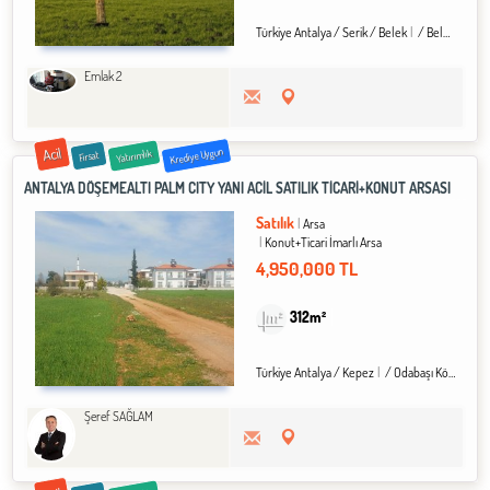
Türkiye Antalya / Serik
/ Belek
/ Belek Bld.
Emlak 2
Acil
Krediye Uygun
Yatırımlık
Fırsat
ANTALYA DÖŞEMEALTI PALM CITY YANI ACİL SATILIK TİCARİ+KONUT ARSASI
Satılık
Arsa
Konut+Ticari İmarlı Arsa
4,950,000 TL
312m²
Türkiye Antalya / Kepez
/ Odabaşı Köyü
Şeref SAĞLAM