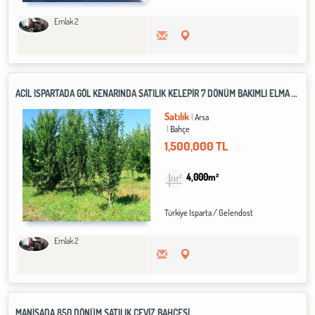
Emlak 2
ACİL ISPARTADA GÖL KENARINDA SATILIK KELEPİR 7 DÖNÜM BAKIMLI ELMA BAHÇESİ
Satılık
Arsa
Bahçe
1,500,000 TL
4,000m²
Türkiye Isparta / Gelendost
Emlak 2
MANİSADA 850 DÖNÜM SATILIK CEVİZ BAHÇESİ