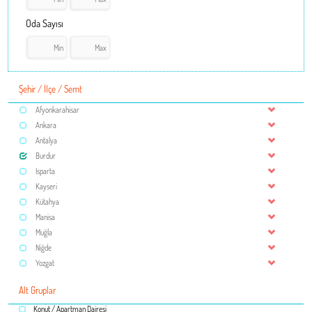
Oda Sayısı
Şehir / İlçe / Semt
Afyonkarahisar
Ankara
Antalya
Burdur
Isparta
Kayseri
Kütahya
Manisa
Muğla
Niğde
Yozgat
Alt Gruplar
Konut / Apartman Dairesi