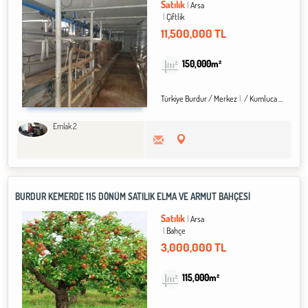
Satılık
Arsa
Çiftlik
11,500,000 TL
150,000m²
Türkiye Burdur / Merkez
/ Kumluca Köyü
Emlak 2
BURDUR KEMERDE 115 DÖNÜM SATILIK ELMA VE ARMUT BAHÇESİ
Satılık
Arsa
Bahçe
3,000,000 TL
115,000m²