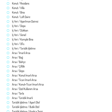
Konut / Residans
Konut / Villa
Konut / Bina
Konut / Loft Daire
İş Yeri / Apartman Dairesi
İş Yeri / Depo
İş Yeri / Dükkan
İş Yeri / Genel
İş Yeri / Komple Bina
İş Yeri / Ofis
İş Yeri / Turistik İşletme
Arsa / İmarli Arsa
Arsa / Bağ
Arsa / Bahçe
Arsa / Çiftlik
Arsa / Depo
Arsa / Konut İmarlı Arsa
Arsa / Ticari İmarlı Arsa
Arsa / Konut+Ticari İmarlı Arsa
Arsa / Özel Kullanım Arsa
Arsa / Tarla
Arsa / Turistik İmarlı
Turistik İşletme / Apart Otel
Turistik İşletme / Butik Otel
Turistik İşletme / Kaplıca Tesisi