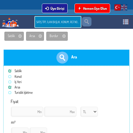
Üye Girişi
Hemen Üye Olun
Satılık
Arsa
Burdur
Ara
Satılık
Konut
İş Yeri
Arsa
Turistik İşletme
Fiyat
m²