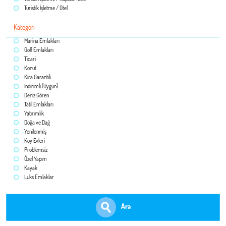
Turistik İşletme / Otel
Kategori
Marina Emlakları
Golf Emlakları
Ticari
Konut
Kira Garantili
İndirimli (Uygun)
Deniz Gören
Tatil Emlakları
Yatırımlık
Doğa ve Dağ
Yenilenmiş
Köy Evleri
Problemsiz
Özel Yapım
Kayak
Luks Emlaklar
Ara