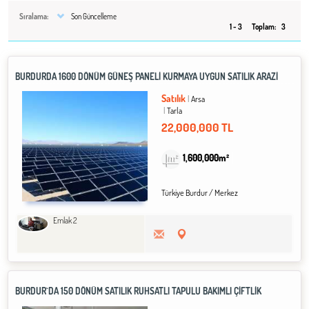
Sıralama:
Son Güncelleme
1 - 3
Toplam:
3
BURDURDA 1600 DÖNÜM GÜNEŞ PANELİ KURMAYA UYGUN SATILIK ARAZİ
Satılık
Arsa
Tarla
22,000,000 TL
1,600,000m²
Türkiye Burdur / Merkez
Emlak 2
BURDUR`DA 150 DÖNÜM SATILIK RUHSATLI TAPULU BAKIMLI ÇİFTLİK