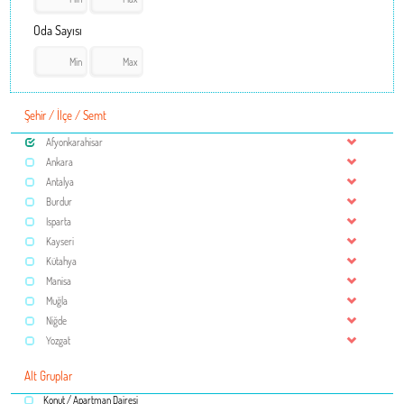
Oda Sayısı
Şehir / İlçe / Semt
Afyonkarahisar
Ankara
Antalya
Burdur
Isparta
Kayseri
Kütahya
Manisa
Muğla
Niğde
Yozgat
Alt Gruplar
Konut / Apartman Dairesi