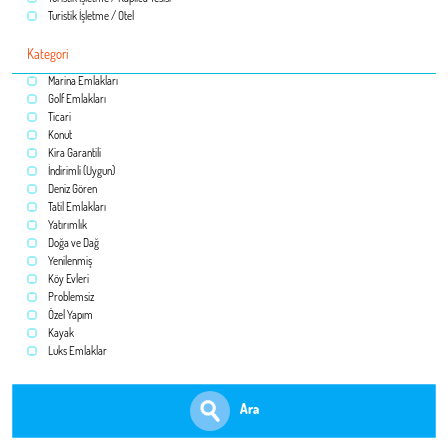
Turistik İşletme / Otel
Kategori
Marina Emlakları
Golf Emlakları
Ticari
Konut
Kira Garantili
İndirimli (Uygun)
Deniz Gören
Tatil Emlakları
Yatırımlık
Doğa ve Dağ
Yenilenmiş
Köy Evleri
Problemsiz
Özel Yapım
Kayak
Luks Emlaklar
Ara