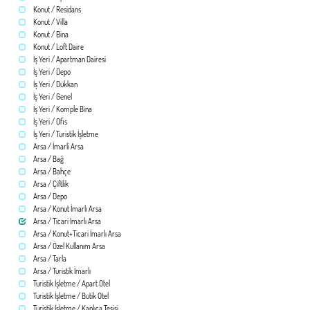
Konut / Residans
Konut / Villa
Konut / Bina
Konut / Loft Daire
İş Yeri / Apartman Dairesi
İş Yeri / Depo
İş Yeri / Dükkan
İş Yeri / Genel
İş Yeri / Komple Bina
İş Yeri / Ofis
İş Yeri / Turistik İşletme
Arsa / İmarli Arsa
Arsa / Bağ
Arsa / Bahçe
Arsa / Çiftlik
Arsa / Depo
Arsa / Konut İmarlı Arsa
Arsa / Ticari İmarlı Arsa
Arsa / Konut+Ticari İmarlı Arsa
Arsa / Özel Kullanım Arsa
Arsa / Tarla
Arsa / Turistik İmarlı
Turistik İşletme / Apart Otel
Turistik İşletme / Butik Otel
Turistik İşletme / Kaplıca Tesisi