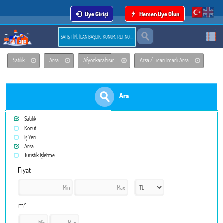
Üye Girişi
Hemen Üye Olun
Satılık
Arsa
Afyonkarahisar
Arsa / Ticari İmarlı Arsa
Ara
Satılık
Konut
İş Yeri
Arsa
Turistik İşletme
Fiyat
m²