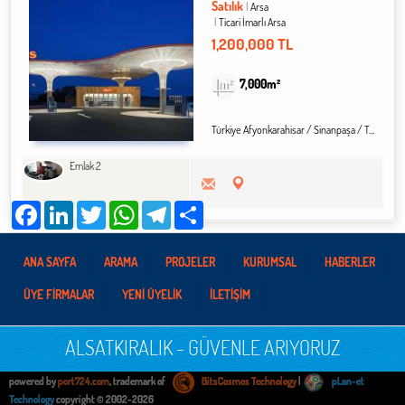
Satılık
Arsa
Ticari İmarlı Arsa
1,200,000 TL
7,000m²
Türkiye Afyonkarahisar / Sinanpaşa
/ Taşoluk
Emlak 2
Facebook
LinkedIn
Twitter
WhatsApp
Telegram
Share
ANA SAYFA
ARAMA
PROJELER
KURUMSAL
HABERLER
ÜYE FİRMALAR
YENİ ÜYELİK
İLETİŞİM
ALSATKIRALIK - GÜVENLE ARIYORUZ
powered by
port724.com
, trademark of
BitsCosmos Technology
|
pLan-et
Technology
copyright © 2002-2026