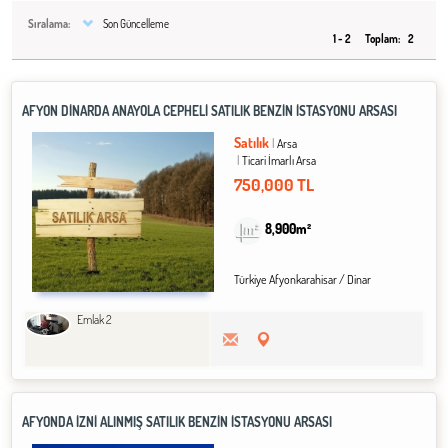
Sıralama:
Son Güncelleme
1 - 2
Toplam:
2
AFYON DİNARDA ANAYOLA CEPHELİ SATILIK BENZİN İSTASYONU ARSASI
Satılık
Arsa
Ticari İmarlı Arsa
750,000 TL
8,900m²
Türkiye Afyonkarahisar / Dinar
Emlak 2
AFYONDA İZNİ ALINMIŞ SATILIK BENZİN İSTASYONU ARSASI